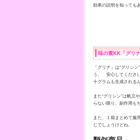
効果の説明を知っても
味の素KK「グリナ
「グリナ」は“グリシン
う。 安心してください
十グラムも生成される
また“グリシン”は帆
らない限り、副作用も
また、１箱まとめて服
じでしょうけどね。
類似商品