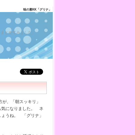
味の素KK「グリナ」
をまとめてみました。
方が、「朝スッキリ」
も気になりました。 ネ
しょうね。 「グリナ」