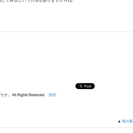
リナ」 All Rights Reserved.
管理
▲
味の素