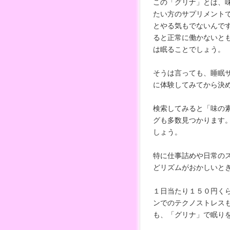
この「グリナ」とは、味
たい方のサプリメント
とやる気もでないんで
ると正常に働かないと
は眠ることでしょう。
そうは言っても、睡眠
に体験してみてから決
検索してみると「味の素
グも多数見つかります
しょう。
特に仕事詰めや日常の
どリズムがおかしいと
１日当たり１５０円く
ンでのテクノストレス
も、「グリナ」で眠り