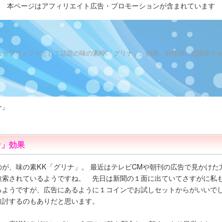
本ページはアフィリエイト広告・プロモーションが含まれています
」
睡眠導入サプリメントとして話題の味の素KK「グリナ」。効果、副作用、危険性？
ナ」
ナ」効果
が、味の素KK「グリナ」。 最近はテレビCMや朝刊の広告で見かけた
検索されているようですね。 先日は新聞の１面に出ていてさすがに私
るようですが、広告にあるように１コインでお試しセットからがいいで
検討するのもありだと思います。