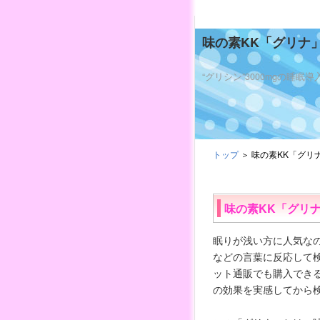
味の素KK「グリナ
“グリシン”3000mgの
トップ
＞ 味の素KK「グリ
味の素KK「グリ
眠りが浅い方に人気なの
などの言葉に反応して
ット通販でも購入でき
の効果を実感してから