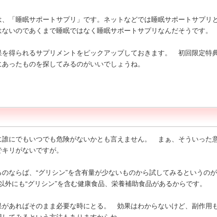
は、「睡眠サポートサプリ」です。ネットなどでは睡眠サポートサプリ
はないのであくまで睡眠ではなく睡眠サポートサプリなんだそうです。
果を得られるサプリメントをピックアップしておきます。 初回限定特
にあったものを探してみるのがいいでしょうね。
に誰にでもいつでも危険がないかとも言えません。 まぁ、そういった
でキリがないですが。
るのならば、“グリシン”を含有量が少ないものから試してみるという
以外にも“グリシン”を含む健康食品、栄養補助食品があるからです。
果があればそのまま必要な時にとる。 効果はわからないけど、副作用も
用してみるという方法もありますからね。