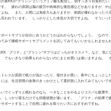
の素KKが“グリシン”というアミノ酸を配合し、朝すっきり目覚めたい
です。 疲れの原因は脳の疲労や肉体的な倦怠感などがありますが、や
すよね。 また、人間には免疫力もありますが、体調が優れなかったり
も言われています。 しっかりとした休息が大切ですよね。 そういっ
サポートサプリが自分に合うかどうかはわからないでしょう。 なので
めてみて睡眠サポートサプリメントを試してみてもいいかもしれません
KK「グリナ」と“グリシン”サプリはどっちがオススメ？」など、気に
。 でもいきなり効果もわからないのにまとめ買いは迷いますよね。 
ストレスが原因で眠りが浅かったり、寝付きが悪い、夜中にちょっとし
きには、生活習慣の改善のきっかけとして選択肢に入れてみてもいいで
らいでぐっずりと眠れるのなら、ヘタなことをやるよりコスパも飯豊牛
も、しっかり寝るだけでも回復状態が違います。 「グリナ」の効果で
をサポートすることで自然に疲れを取りたい方におすすめですね。